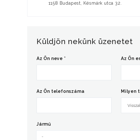
1158 Budapest, Késmárk utca 32.
Küldjön nekünk üzenetet
Az Ön neve *
Az Ön e
Az Ön telefonszáma
Milyen 
Jármű
-