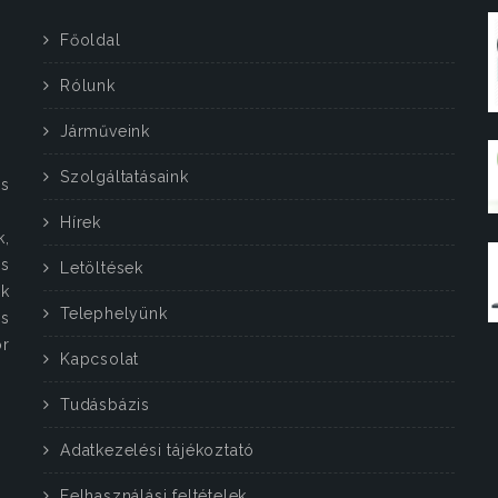
Főoldal
Rólunk
Járműveink
Szolgáltatásaink
s
Hírek
k,
s
Letöltések
k
Telephelyünk
ás
or
Kapcsolat
Tudásbázis
Adatkezelési tájékoztató
Felhasználási feltételek