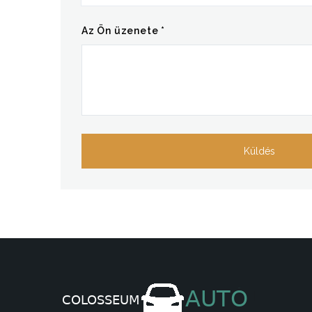
Az Ön üzenete *
Küldés