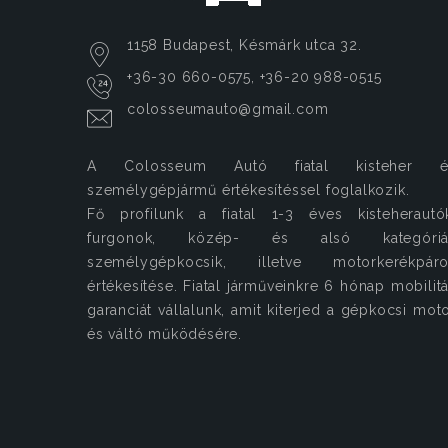
1158 Budapest, Késmárk utca 32.
+36-30 660-0575, +36-20 988-0515
colosseumauto@gmail.com
A Colosseum Autó fiatal kisteher é
személygépjármű értékesítéssel foglalkozik.
Fő profilunk a fiatal 1-3 éves kisteherautó
furgonok, közép- és alsó kategóriá
személygépkocsik, illetve motorkerékpáro
értékesítése. Fiatal járműveinkre 6 hónap mobilit
garanciát vállalunk, amit kiterjed a gépkocsi mot
és váltó működésére.